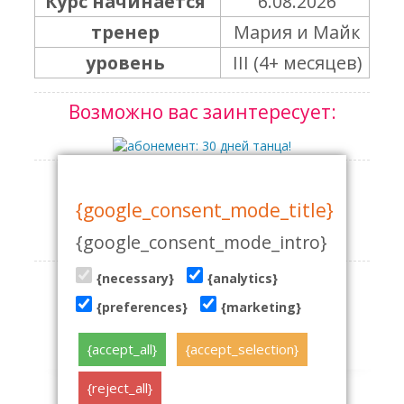
Курс начинается
6.08.2026
тренер
Мария и Майк
уровень
III (4+ месяцев)
Возможно вас заинтересует:
абонемент: 30 дней танца!
{google_consent_mode_title}
155.00 €
Узнать больше
{google_consent_mode_intro}
2 курса в течение месяца
{necessary}
{analytics}
{preferences}
{marketing}
139.00 €
Узнать больше
{accept_all}
{accept_selection}
{reject_all}