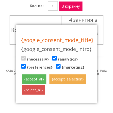
Кол-во:
В корзину
4 занятия в
рамках
Количество часов
выбранного
{google_consent_mode_title}
курса
{google_consent_mode_intro}
{necessary}
{analytics}
{preferences}
{marketing}
CASA DE BAILE | PÄRNU MNT 19, TALLINN | TEL: (+372) 51 970 501 | MAIL:
INFO@TANTSUKESKUS.EE | NB! VEEBILEHT KASUTAB KÜPSISEID
{accept_all}
{accept_selection}
tehniline teostus: www.koduleht.net
{reject_all}