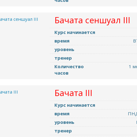
часов
Бачата сеншуал III
Курс начинается
время
В
уровень
тренер
Количество
1 м
часов
Бачата III
Курс начинается
время
ПНД
уровень
тренер