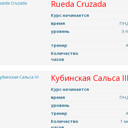
Rueda Cruzada
Курс начинается
время
ПНД
уровень
3 
тренер
А
Количество
часов
Кубинская Cальса II
Курс начинается
время
ПНД
уровень
тренер
А
Количество
1 м
часов