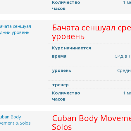
Количество
1 м
часов
Бачата сеншуал ср
уровень
Курс начинается
время
СРД в 1
уровень
Cредн
тренер
Количество
1 м
часов
Cuban Body Moveme
Solos