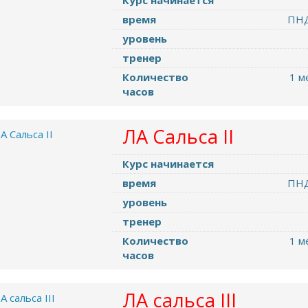
Курс начинается
время
ПНД
уровень
тренер
Количество
1 м
часов
ЛА Cальса II
Курс начинается
время
ПНД
уровень
тренер
Количество
1 м
часов
ЛА сальса III