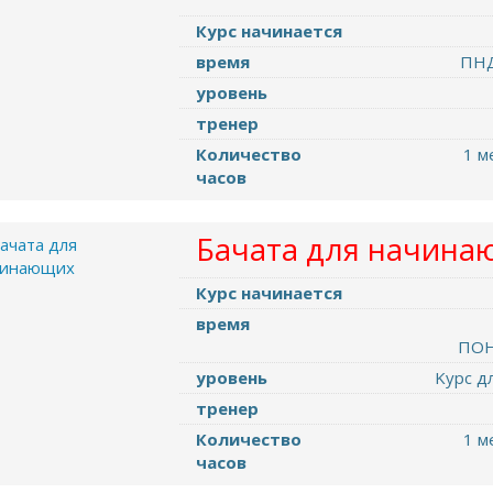
Курс начинается
время
ПНД
уровень
тренер
Количество
1 м
часов
Бачатa для начина
Курс начинается
время
ПО
уровень
Kурс д
тренер
Количество
1 м
часов