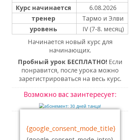
Курс начинается
6.08.2026
тренер
Тармо и Элви
уровень
IV (7-8. месяц)
Начинается новый курс для
начинающих.
Пробный урок БЕСПЛАТНО!
Если
понравится, после урока можно
зарегистрироваться на весь курс.
Возможно вас заинтересует:
абонемент: 30 дней танца!
{google_consent_mode_title}
155.00 €
Узнать больше
{google_consent_mode_intro}