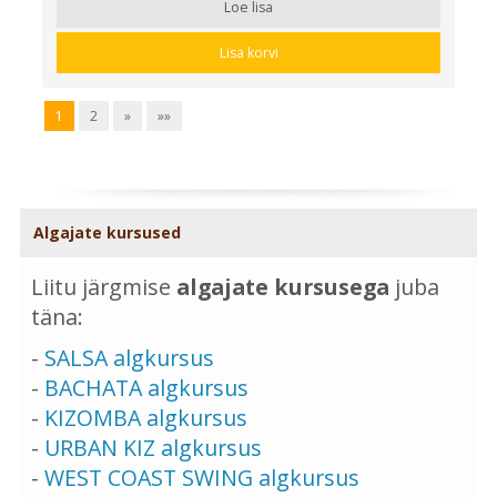
Loe lisa
Lisa korvi
1
2
»
»»
Algajate kursused
Liitu järgmise
algajate kursusega
juba
täna:
-
SALSA algkursus
-
BACHATA algkursus
-
KIZOMBA algkursus
-
URBAN KIZ algkursus
-
WEST COAST SWING algkursus