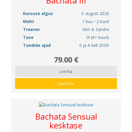
Bachata III
Kursuse algus
3. august 2026
Maht
1 kuu / 2 kuud
Treener
Siim & Sandra
Tase
III (6+ kuud)
Tundide ajad
E ja K kell 20:00
79.00 €
Loe lisa
Lisa korvi
Bachata Sensual
kesktase