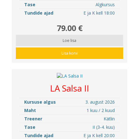
Tase
Algkursus
Tundide ajad
E ja K kell 18:00
79.00 €
Loe lisa
Lisa korvi
LA Salsa II
Kursuse algus
3. august 2026
Maht
1 kuu / 2 kuud
Treener
Kätlin
Tase
II (3-4. kuu)
Tundide ajad
E ja K kell 20:00