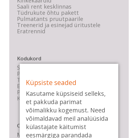
Kinkekaardid
Saali rent kesklinnas
Tüdrukute õhtu pakett
Pulmatants pruutpaarile
Treenerid ja esinejad üritustele
Eratrennid
Kodukord
Stuudio sisekord
Privaatsustingimused
Tasemete kirjeldused
Küpsiste seaded
E-poe tingimused
Parkimise info
Kasutame küpsiseid selleks,
KKK
et pakkuda parimat
võimalikku kogemust. Need
võimaldavad meil analüüsida
Casa de Baile
külastajate käitumist
Me pühendume lõbusale olemisele,
eesmärgiga parandada